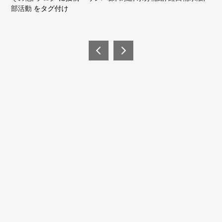
部活動
をタグ付け
投
稿
検査
完全
結果
回復
ナ
ビ
ゲ
ー
シ
今月(2026年8月)
ョ
日
月
火
水
木
金
土
ン
1
2
3
4
5
6
7
8
9
10
11
12
13
14
15