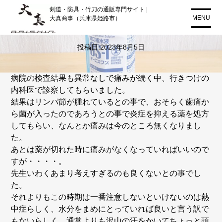
コ
剣道・防具・竹刀の通販専門サイト |
ン
MENU
大真商事（兵庫県姫路市）
水分補給
テ
ン
投稿日:
2023年8月5日
ツ
に
ス
病院の検査結果も異常なしで痛みが続く中、行きつけの
キ
内科医で診察してもらいました。
ッ
結果はリンパ節が腫れているとの事で、おそらく歯痛か
プ
ら菌が入ったのであろうとの事で炎症を抑える薬を処方
してもらい、なんとか痛みは今のところ無くなりまし
た。
あとは薬が切れた時に痛みがなくなっていればいいので
すが・・・・。
先生いわくあまり考えすぎるのも良くないとの事でし
た。
それよりもこの時期は一番注意しないといけないのは熱
中症らしく、水分をまめにとっていれば良いと言う訳で
もないらしく、通常よりも沢山の汗をかいてちょっと頭