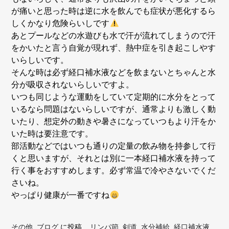
が痛いと思った時は逆に水を飲んでも症状が悪化するら
しくかなり危険らいしです
あとプールなどの水遊びも水で汗が流れてしまうので汗
をかいたと言う自覚が現れず、熱中症を引き起こしやす
いらしいです。
そんな時は必ず経口補水液などを飲まないとちゃんと水
分が吸収されないらしいですよ。
いつも同じような運動をしていて定期的に水分をとって
いるなら問題はないらしいですが、通常よりも激しく動
いたり、想定外の動きや暑さになっていつもより汗をか
いた時は要注意です。
部活動などではいつも通りの定量の飲み物を持参して行
くと思いますが、それとは別に一本経口補水液を持って
行く事をおすすめします。必ず常温で冷やさないでくだ
さいね。
やっぱり健康が一番ですね
その他
,
ブログ
に投稿
リンパ節
,
剣道
,
水分補給
,
経口補水液
,