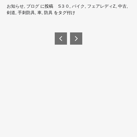
お知らせ
,
ブログ
に投稿
S３０
,
バイク
,
フェアレディZ
,
中古
,
剣道
,
手刺防具
,
車
,
防具
をタグ付け
投
稿
YouT
ゴー
uber
イン
ナ
グ・
ビ
メリ
ー号
ゲ
ー
シ
今月(2026年8月)
ョ
日
月
火
水
木
金
土
ン
1
2
3
4
5
6
7
8