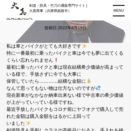
コ
剣道・防具・竹刀の通販専門サイト |
ン
MENU
大真商事（兵庫県姫路市）
車、バイク、防具
テ
ン
投稿日:
2022年8月19日
ツ
に
ス
私は車とバイクがとても大好きです
キ
特に一番最初に乗ったバイクと車は今でも夢に出てくる
ッ
くらい忘れられません
プ
最初に乗ったバイクと車は現在結構希少価値が高まって
いる様で、手放さずに今でも大事に
保管していたら…………結構な金額に
なんて思ってもない物は仕方ないのですが
現在新車がなかなか納車出来ない様で中古車の希少価値
が上がっていっている様ですね。
最近手放したバイクもコロナ前にヤフオクで購入して売
れた金額は購入金額をはるかに上回って
いました
剣道防具も手刺しクラスの高級品になると、手入れを綺