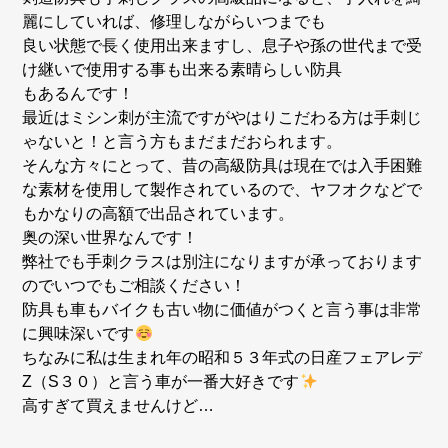
麗にしていれば、修理しながらいつまでも
良い状態で長く使用出来ますし、息子や孫の世代まで受
け継いで使用する事も出来る素晴らしい防具
もあるんです！
最近はミシン刺が主流ですがやはりこだわる方は手刺じ
ゃないと！と言う方もまだまだおられます。
そんな方々にとって、昔の高級防具は現在では入手困難
な素材を使用して製作されているので、ヤフオクなどで
もかなりの高額で出品されています。
奥の深い世界なんです！
弊社でも手刺クラスは別注になりますが承っております
のでいつでもご相談ください！
防具も車もバイクも古い物に価値がつくと言う事は非常
に興味深いです
ちなみに私は生まれ年の昭和５３年式の日産フェアレデ
Z（S３０）と言う車が一番大好きです
高すぎて買えませんけど…