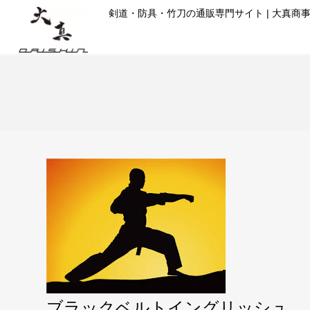
コ
剣道・防具・竹刀の通販専門サイト | 大真商
ン
テ
ン
ツ
に
ス
キ
ッ
プ
ブラックベルトイングリッシュ