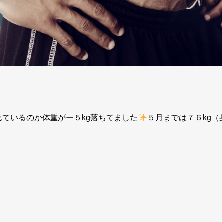
れているのか体重がー５kg落ちてました
５月までは７６kg（