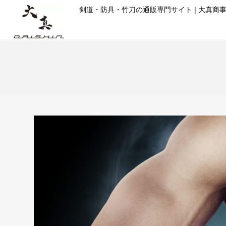
コ
剣道・防具・竹刀の通販専門サイト | 大真商
ン
テ
ン
ツ
に
ス
キ
ッ
プ