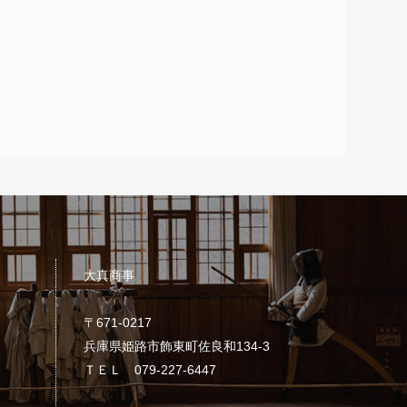
大真商事
〒671-0217
兵庫県姫路市飾東町佐良和134-3
ＴＥＬ 079-227-6447