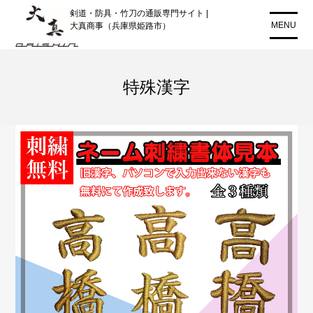
コ
剣道・防具・竹刀の通販専門サイト |
ン
MENU
大真商事（兵庫県姫路市）
テ
ン
ツ
特殊漢字
に
ス
キ
ッ
プ