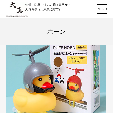
コ
剣道・防具・竹刀の通販専門サイト |
ン
MENU
大真商事（兵庫県姫路市）
テ
ン
ツ
ホーン
に
ス
キ
ッ
プ