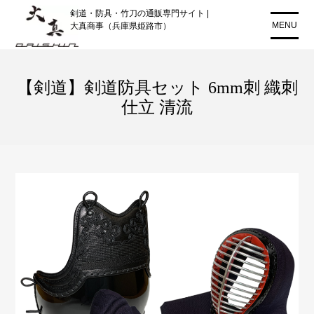
コ
剣道・防具・竹刀の通販専門サイト |
ン
MENU
大真商事（兵庫県姫路市）
テ
ン
ツ
【剣道】剣道防具セット 6mm刺 織刺
に
仕立 清流
ス
キ
ッ
プ