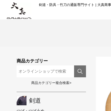
コ
剣道・防具・竹刀の通販専門サイト | 大真商
ン
テ
ン
ツ
に
ス
キ
ッ
プ
商品カテゴリー
商品カテゴリー複合検索>
剣道
つば・つば止め