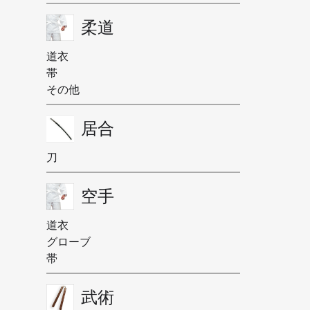
柔道
道衣
帯
その他
居合
刀
空手
道衣
グローブ
帯
武術