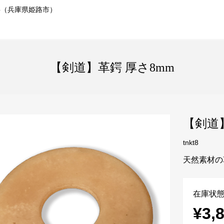
事（兵庫県姫路市）
【剣道】革鍔 厚さ8mm
【剣道
tnkt8
天然素材の
在庫状態
¥3,