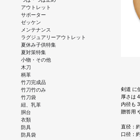
アウトレット
サポーター
ゼッケン
メンテナンス
ラグジュアリーアウトレット
夏休み子供特集
夏対策特集
小物・その他
木刀
柄革
竹刀完成品
剣道 に
竹刀竹のみ
厚さは 
竹刀袋
内径も 3
紐、乳革
贈答用 
胴台
衣類
直径：約
防具
口径：約
防具袋