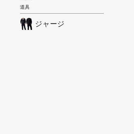
道具
ジャージ
今月(2026年8月)
日
月
火
水