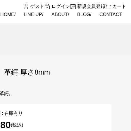
ゲスト
ログイン
新規会員登録
カート
HOME
LINE UP
ABOUT
BLOG
CONTACT
】革鍔 厚さ8mm
革鍔。
 : 在庫有り
880
(税込)