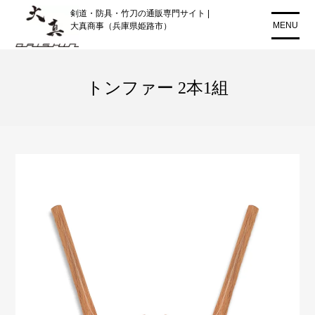
コ
剣道・防具・竹刀の通販専門サイト |
ン
MENU
大真商事（兵庫県姫路市）
テ
ン
ツ
トンファー 2本1組
に
ス
キ
ッ
プ