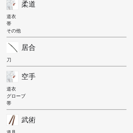
柔道
道衣
帯
その他
居合
刀
空手
道衣
グローブ
帯
武術
道具