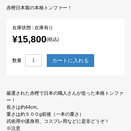
赤樫日本製の本格トンファー！
在庫状態 : 在庫有り
¥15,800
(税込)
数量
厳選された赤樫で日本の職人さんが造った本格トンファ
ー！
長さは約44cm。
重さは約５００g前後（一本の重さ）
武術用や護身用、コスプレ用などに是非どうぞ！
※注意