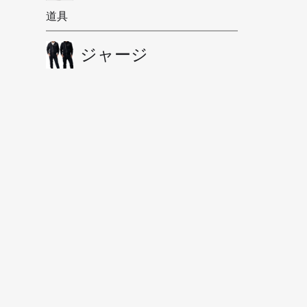
道具
ジャージ
今月(2026年8月)
日
月
火
水