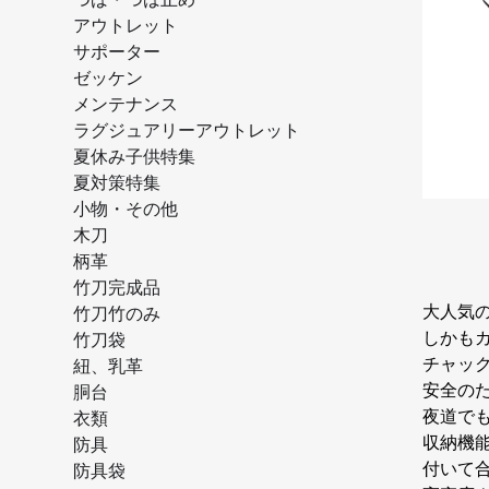
アウトレット
サポーター
ゼッケン
メンテナンス
ラグジュアリーアウトレット
夏休み子供特集
夏対策特集
小物・その他
木刀
柄革
竹刀完成品
大人気
竹刀竹のみ
しかも
竹刀袋
チャッ
紐、乳革
安全の
胴台
夜道で
衣類
収納機
防具
付いて
防具袋