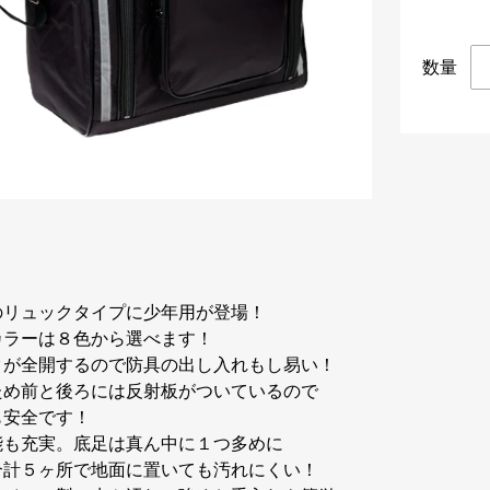
数量
のリュックタイプに少年用が登場！
カラーは８色から選べます！
クが全開するので防具の出し入れもし易い！
ため前と後ろには反射板がついているので
も安全です！
能も充実。底足は真ん中に１つ多めに
合計５ヶ所で地面に置いても汚れにくい！