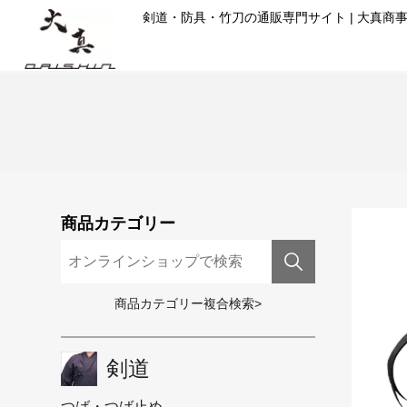
コ
剣道・防具・竹刀の通販専門サイト | 大真商
ン
テ
ン
ツ
に
ス
キ
ッ
プ
商品カテゴリー
商品カテゴリー複合検索>
剣道
つば・つば止め