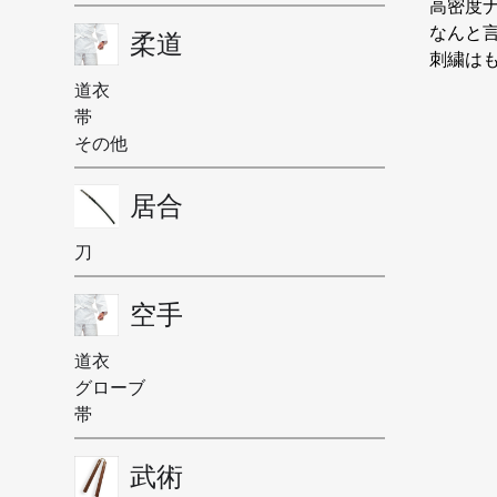
高密度
なんと
柔道
刺繍は
道衣
帯
その他
居合
刀
空手
道衣
グローブ
帯
武術