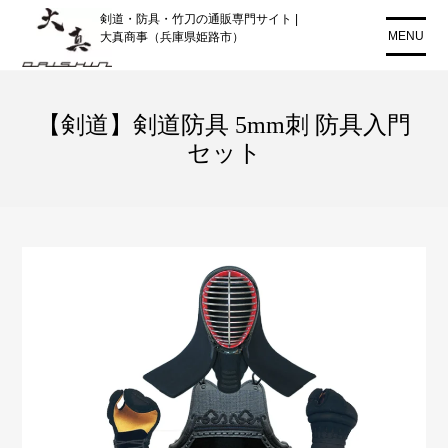
コ
剣道・防具・竹刀の通販専門サイト |
ン
MENU
大真商事（兵庫県姫路市）
テ
ン
ツ
【剣道】剣道防具 5mm刺 防具入門
に
セット
ス
キ
ッ
プ